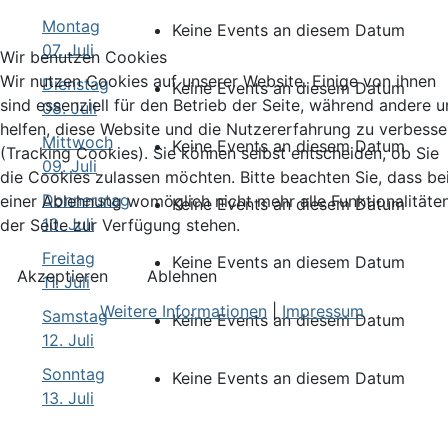
Montag
Keine Events an diesem Datum
07. Juli
Wir benutzen Cookies
Wir nutzen Cookies auf unserer Website. Einige von ihnen
Dienstag
Keine Events an diesem Datum
sind essenziell für den Betrieb der Seite, während andere u
08. Juli
helfen, diese Website und die Nutzererfahrung zu verbesse
Mittwoch
Keine Events an diesem Datum
(Tracking Cookies). Sie können selbst entscheiden, ob Sie
09. Juli
die Cookies zulassen möchten. Bitte beachten Sie, dass be
Donnerstag
einer Ablehnung womöglich nicht mehr alle Funktionalitäte
Keine Events an diesem Datum
10. Juli
der Seite zur Verfügung stehen.
Freitag
Keine Events an diesem Datum
Akzeptieren
Ablehnen
11. Juli
Weitere Informationen
|
Impressum
Samstag
Keine Events an diesem Datum
12. Juli
Sonntag
Keine Events an diesem Datum
13. Juli