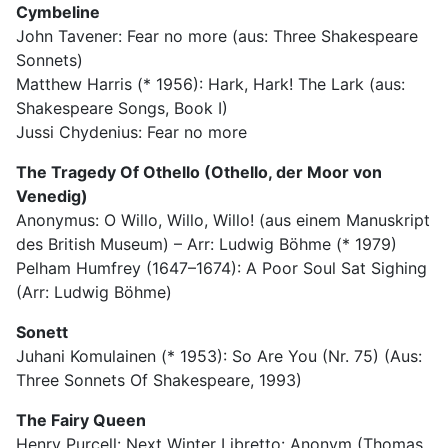
Cymbeline
John Tavener: Fear no more (aus: Three Shakespeare
Sonnets)
Matthew Harris (* 1956): Hark, Hark! The Lark (aus:
Shakespeare Songs, Book I)
Jussi Chydenius: Fear no more
The Tragedy Of Othello (Othello, der Moor von
Venedig)
Anonymus: O Willo, Willo, Willo! (aus einem Manuskript
des British Museum) – Arr: Ludwig Böhme (* 1979)
Pelham Humfrey (1647–1674): A Poor Soul Sat Sighing
(Arr: Ludwig Böhme)
Sonett
Juhani Komulainen (* 1953): So Are You (Nr. 75) (Aus:
Three Sonnets Of Shakespeare, 1993)
The Fairy Queen
Henry Purcell: Next Winter Libretto: Anonym (Thomas