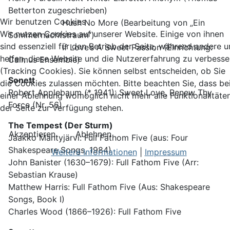
Betterton zugeschrieben)
Wir benutzen Cookies
Hush No More (Bearbeitung von „Ein
Wir nutzen Cookies auf unserer Website. Einige von ihnen
Sommernachtstraum“)
sind essenziell für den Betrieb der Seite, während andere u
If Love’s A Sweet Passion (Einrichtung:
helfen, diese Website und die Nutzererfahrung zu verbesse
Calmus Ensemble)
(Tracking Cookies). Sie können selbst entscheiden, ob Sie
Sonett
die Cookies zulassen möchten. Bitte beachten Sie, dass be
Robert Applebaum (* 1941): Sweet Love, Renew Thy
einer Ablehnung womöglich nicht mehr alle Funktionalitäte
Force (Nr. 56)
der Seite zur Verfügung stehen.
The Tempest (Der Sturm)
Akzeptieren
Ablehnen
Jaakko Mäntyjärvi: Full Fathom Five (aus: Four
Shakespeare Songs, 1984)
Weitere Informationen
|
Impressum
John Banister (1630–1679): Full Fathom Five (Arr:
Sebastian Krause)
Matthew Harris: Full Fathom Five (Aus: Shakespeare
Songs, Book I)
Charles Wood (1866–1926): Full Fathom Five