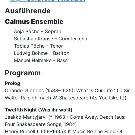
Ausführende
Calmus Ensemble
Anja Pöche – Sopran
Sebastian Krause – Countertenor
Tobias Pöche – Tenor
Ludwig Böhme – Bariton
Manuel Helmeke – Bass
Programm
Prolog
Orlando Gibbons (1583–1625): What Is Our Life? (T: Sir
Walter Raleigh, nach W. Shakespeare (As You Like It))
Twelfth Night (Was ihr wollt)
Jaakko Mäntyjärvi (* 1963): Come Away, Death (aus:
Four Shakespeare Songs, 1984)
Henry Purcell (1659–1695): If Music Be The Food Of