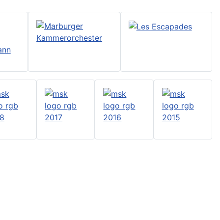
Terminkalender
Monatsansicht
iCal-Export