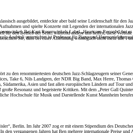
 klassisch ausgebildet, entdeckte aber bald seine Leidenschaft für den J
he Aufnahmen und spielte Konzerte mit Legenden der internationalen Ja
 Rosenwinkel. Bei Kurt Rosenwinkels Label „Heartcore Records“ hat e
ell für den Betrieb der Seite, während andere uns helfen, diese Websit
cola Andrioli unterrichtet ist Professor für Piano und Harmonielehr
 beachten Sie, dass bei einer Ablehnung womöglich nicht mehr alle Funk
ört zu den renommiertesten deutschen Jazz-Schlagzeugern seiner Genera
es, Take 6, Nils Landgren, der NDR Big Band, Max Herre, Thomas Qu
a, Südamerika, Asien und fast allen europäischen Ländern auf Tour und
f große Resonanz und begeisterte Kritiken. Mit dem „Peter Gall Qui
atliche Hochschule für Musik und Darstellende Kunst Mannheim berufe
isler“, Berlin. Im Jahr 2007 zog er mit einem Stipendium des Deut
n den vergangenen Jahren hat Ben mehrere internationale Preise und A