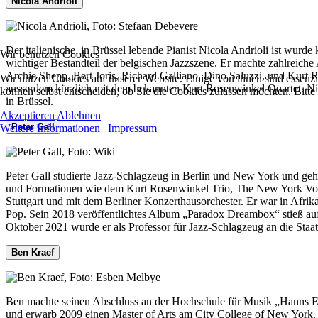
Nicola Andrioli
Der italienische, in Brüssel lebende Pianist Nicola Andrioli ist wurde
Wir benutzen Cookies
wichtiger Bestandteil der belgischen Jazzszene. Er machte zahlreic
Archie Shepp, Bert Joris, Richard Galliano, Dino Saluzzi, und Kurt
Wir nutzen Cookies auf unserer Website. Einige von ihnen sind essenzi
ausserdem kürzlich mit dem bekannten Kurt Rosenwinkel Quartet. Ni
können selbst entscheiden, ob Sie die Cookies zulassen möchten. Bitte
in Brüssel.
Akzeptieren
Ablehnen
Peter Gall
Weitere Informationen
|
Impressum
Peter Gall studierte Jazz-Schlagzeug in Berlin und New York und geh
und Formationen wie dem Kurt Rosenwinkel Trio, The New York Voic
Stuttgart und mit dem Berliner Konzerthausorchester. Er war in Afrik
Pop. Sein 2018 veröffentlichtes Album „Paradox Dreambox“ stieß au
Oktober 2021 wurde er als Professor für Jazz-Schlagzeug an die Sta
Ben Kraef
Ben machte seinen Abschluss an der Hochschule für Musik „Hanns E
und erwarb 2009 einen Master of Arts am City College of New York. I