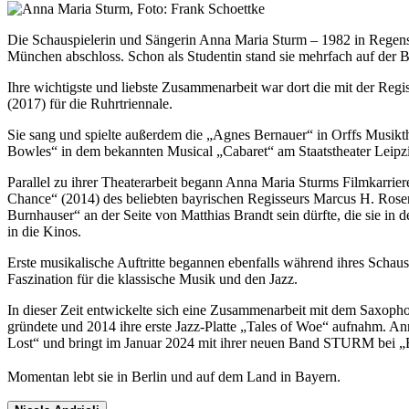
Die Schauspielerin und Sängerin Anna Maria Sturm – 1982 in Regensb
München abschloss. Schon als Studentin stand sie mehrfach auf der 
Ihre wichtigste und liebste Zusammenarbeit war dort die mit der Re
(2017) für die Ruhrtriennale.
Sie sang und spielte außerdem die „Agnes Bernauer“ in Orffs Musikth
Bowles“ in dem bekannten Musical „Cabaret“ am Staatstheater Leipz
Parallel zu ihrer Theaterarbeit begann Anna Maria Sturms Filmkarriere
Chance“ (2014) des beliebten bayrischen Regisseurs Marcus H. Rosen
Burnhauser“ an der Seite von Matthias Brandt sein dürfte, die sie in 
in die Kinos.
Erste musikalische Auftritte begannen ebenfalls während ihres Schausp
Faszination für die klassische Musik und den Jazz.
In dieser Zeit entwickelte sich eine Zusammenarbeit mit dem Saxopho
gründete und 2014 ihre erste Jazz-Platte „Tales of Woe“ aufnahm. An
Lost“ und bringt im Januar 2024 mit ihrer neuen Band STURM bei „E
Momentan lebt sie in Berlin und auf dem Land in Bayern.