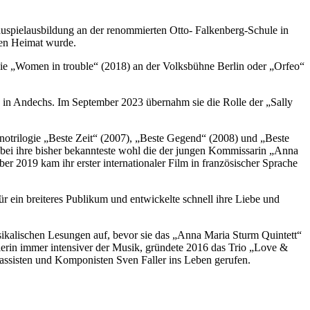
uspielausbildung an der renommierten Otto- Falkenberg-Schule in
hen Heimat wurde.
wie „Women in trouble“ (2018) an der Volksbühne Berlin oder „Orfeo“
2 in Andechs. Im September 2023 übernahm sie die Rolle der „Sally
Kinotrilogie „Beste Zeit“ (2007), „Beste Gegend“ (2008) und „Beste
obei ihre bisher bekannteste wohl die der jungen Kommissarin „Anna
ber 2019 kam ihr erster internationaler Film in französischer Sprache
ür ein breiteres Publikum und entwickelte schnell ihre Liebe und
sikalischen Lesungen auf, bevor sie das „Anna Maria Sturm Quintett“
elerin immer intensiver der Musik, gründete 2016 das Trio „Love &
ssisten und Komponisten Sven Faller ins Leben gerufen.