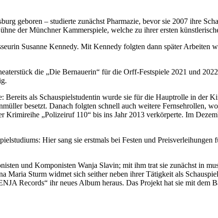
urg geboren – studierte zunächst Pharmazie, bevor sie 2007 ihre Scha
Bühne der Münchner Kammerspiele, welche zu ihrer ersten künstlerisc
gisseurin Susanne Kennedy. Mit Kennedy folgten dann später Arbeiten 
eaterstück die „Die Bernauerin“ für die Orff-Festspiele 2021 und 202
ig.
: Bereits als Schauspielstudentin wurde sie für die Hauptrolle in der 
müller besetzt. Danach folgten schnell auch weitere Fernsehrollen, w
der Krimireihe „Polizeiruf 110“ bis ins Jahr 2013 verkörperte. Im Dezem
ielstudiums: Hier sang sie erstmals bei Festen und Preisverleihungen f
nisten und Komponisten Wanja Slavin; mit ihm trat sie zunächst in mu
na Maria Sturm widmet sich seither neben ihrer Tätigkeit als Schauspi
NJA Records“ ihr neues Album heraus. Das Projekt hat sie mit dem Ba