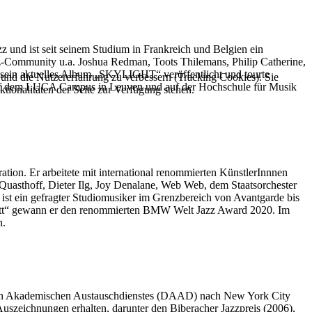
azz und ist seit seinem Studium in Frankreich und Belgien ein
zz-Community u.a. Joshua Redman, Toots Thilemans, Philip Catherine,
r sein aktuelles Album „SKYLIGHT“ veröffentlicht und tourte
e und die Nutzererfahrung zu verbessern (Tracking Cookies). Sie
e auf dem LUCA Campus in Leuven und auf der Hochschule für Musik
tionalitäten der Seite zur Verfügung stehen.
tion. Er arbeitete mit international renommierten KünstlerInnnen
asthoff, Dieter Ilg, Joy Denalane, Web Web, dem Staatsorchester
 ist ein gefragter Studiomusiker im Grenzbereich von Avantgarde bis
ntett“ gewann er den renommierten BMW Welt Jazz Award 2020. Im
n.
schen Akademischen Austauschdienstes (DAAD) nach New York City
uszeichnungen erhalten, darunter den Biberacher Jazzpreis (2006),